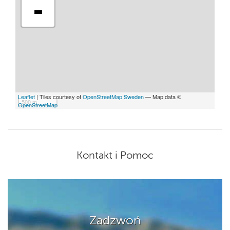
-
Leaflet
| Tiles courtesy of
OpenStreetMap Sweden
— Map data ©
500 m
OpenStreetMap
Kontakt i Pomoc
Zadzwoń