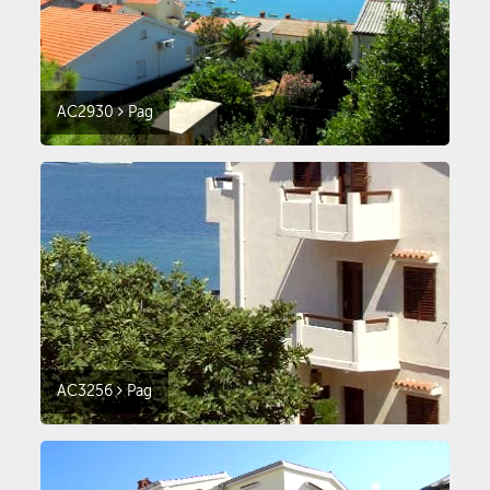
AC2930
Pag
AC3256
Pag