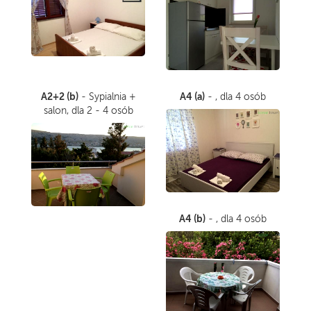
A2+2 (b)
A4 (a)
- Sypialnia +
- , dla 4 osób
salon, dla 2 - 4 osób
A4 (b)
- , dla 4 osób