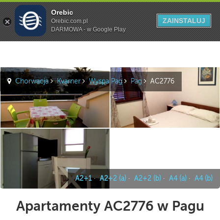
Orebic
Szukaj
ZAINSTALUJ
Orebic.com.pl
DARMOWA - w Google Play
Chorwacja
Kvarner
Wyspa Pag
Pag
AC2776
A2+1
·
A2+2 (a)
·
A2+2 (b)
·
A4 (a)
·
A4 (b)
Apartamenty AC2776 w Pagu