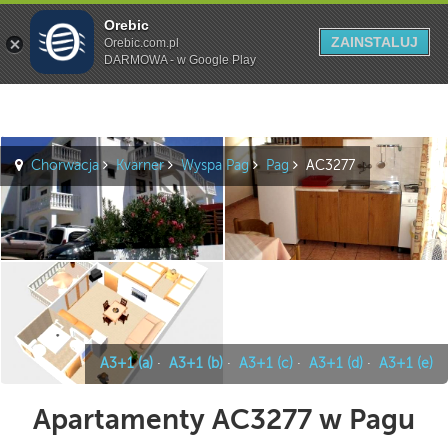
Orebic
Szukaj
ZAINSTALUJ
Orebic.com.pl
DARMOWA - w Google Play
Chorwacja
Kvarner
Wyspa Pag
Pag
AC3277
A3+1 (a)
·
A3+1 (b)
·
A3+1 (c)
·
A3+1 (d)
·
A3+1 (e)
Apartamenty AC3277 w Pagu