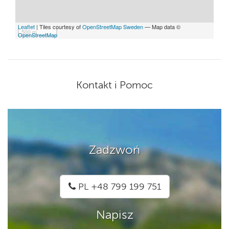
Leaflet
| Tiles courtesy of
OpenStreetMap Sweden
— Map data ©
500 m
OpenStreetMap
Kontakt i Pomoc
Zadzwoń
PL +48 799 199 751
Napisz