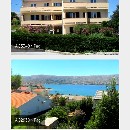
AC3348
Pag
AC2930
Pag