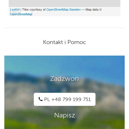
Leaflet
| Tiles courtesy of
OpenStreetMap Sweden
— Map data ©
500 m
OpenStreetMap
Kontakt i Pomoc
Zadzwoń
PL +48 799 199 751
Napisz