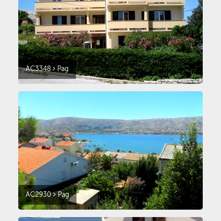
AC3348
Pag
AC2930
Pag