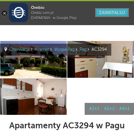
Orebic
Szukaj
ZAINSTALUJ
Orebic.com.pl
DARMOWA - w Google Play
Chorwacja
Kvarner
Wyspa Pag
Pag
AC3294
A2+1
·
A2+2
·
A4+1
Apartamenty AC3294 w Pagu