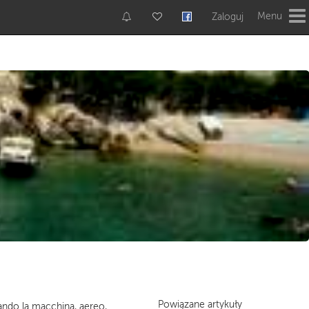
Menu
Zaloguj
Powiązane artykuły
sando la macchina, aereo,