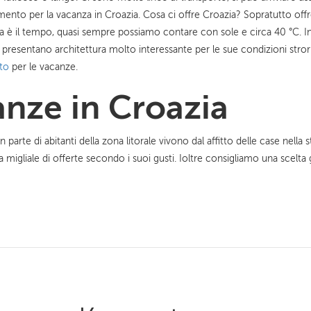
omento per la vacanza in Croazia. Cosa ci offre Croazia? Sopratutto offr
osa è il tempo, quasi sempre possiamo contare con sole e circa 40 °C. In
 presentano architettura molto interessante per le sue condizioni stror
to
per le vacanze.
nze in Croazia
 parte di abitanti della zona litorale vivono dal affitto delle case nella
a migliale di offerte secondo i suoi gusti. Ioltre consigliamo una scelta 