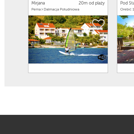
Mirjana
20m od plaży
Pod S
Perna
Dalmacja Południowa
Orebić 