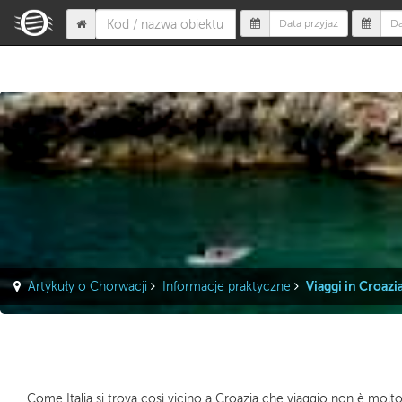
Viaggi in Croazi
Artykuły o Chorwacji
Informacje praktyczne
Come Italia si trova così vicino a Croazia che viaggio non è molto