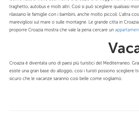
traghetto, autobus e molti altri. Così si può scegliere qualsiasi m
rilassano le famiglie con i bambini, anche molto piccoli. L'altra c
marevigliosi sul mare o sulle montagne. Le grande citta in Croazia
proporre Croazia mostra che vale la pena cercare un
appartamen
Vaca
Croazia è diventata uno di paesi più turistici del Mediterraneo. Gran
esiste una gran base do alloggio, cosi i turisti possono scegliere tr
sicuro che le vacanze saranno cosi belle come vogliamo.