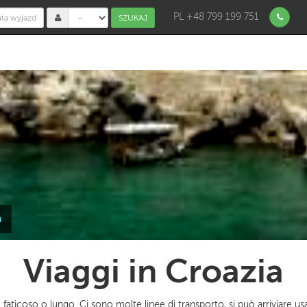
PL +48 799 199 751
SZUKAJ
a
Viaggi in Croazia
 faticoso o lungo. Ci sono molte linee di transporto, si può arriviare u