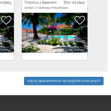
d plaży
Trstenica z Basenem
30m od plaży
Orebić 1
Dalmacja Południowa
więcej apartamentów szczególnie polecanych