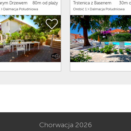
tarym Drzewem
80m od plaży
Trstenica z Basenem
30m o
1
Dalmacja Południowa
Orebić 1
Dalmacja Południowa
Chorwacja 2026