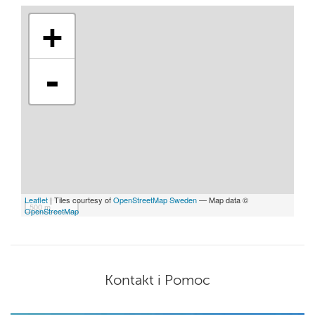
+
-
Leaflet
| Tiles courtesy of
OpenStreetMap Sweden
— Map data ©
500 m
OpenStreetMap
Kontakt i Pomoc