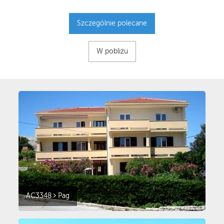
Szczególnie polecane
W pobliżu
AC3348
Pag