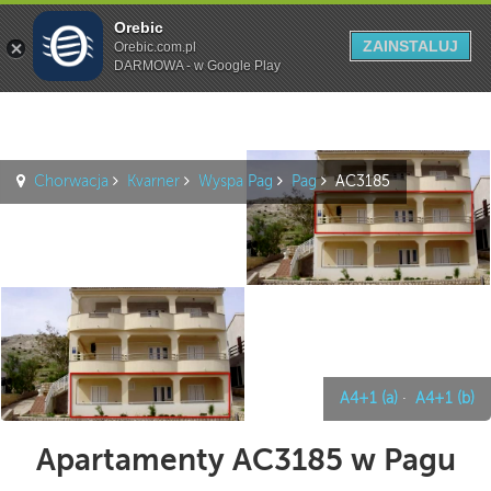
Orebic
Szukaj
ZAINSTALUJ
Orebic.com.pl
DARMOWA - w Google Play
Chorwacja
Kvarner
Wyspa Pag
Pag
AC3185
A4+1 (a)
·
A4+1 (b)
Apartamenty AC3185 w Pagu