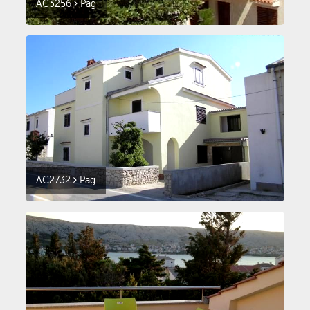
AC3256
Pag
AC2732
Pag