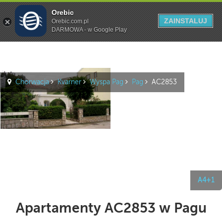
Orebic
Szukaj
ZAINSTALUJ
Orebic.com.pl
DARMOWA - w Google Play
Chorwacja
Kvarner
Wyspa Pag
Pag
AC2853
A4+1
Apartamenty AC2853 w Pagu