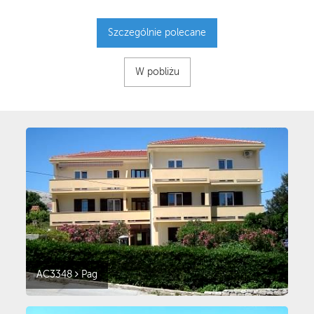
Szczególnie polecane
W pobliżu
AC3348
Pag