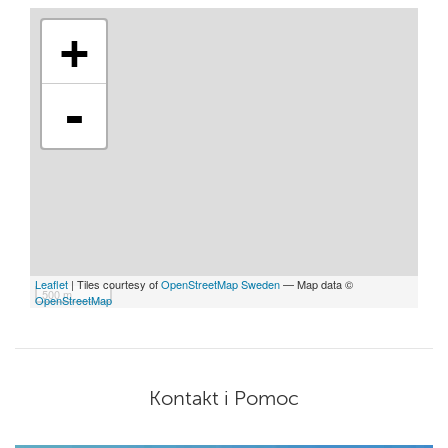
+
-
Leaflet
| Tiles courtesy of
OpenStreetMap Sweden
— Map data ©
500 m
OpenStreetMap
Kontakt i Pomoc