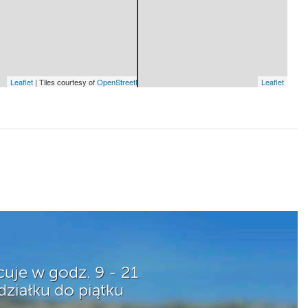
Leaflet
| Tiles courtesy of
OpenStreetMap Sweden
— Map data ©
OpenStreetMap
Leaflet
acuje w godz. 9 - 21
ziałku do piątku