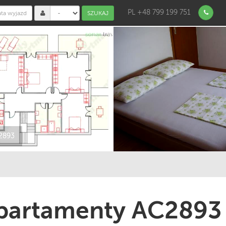
PL +48 799 199 751
SZUKAJ
2893
partamenty AC2893