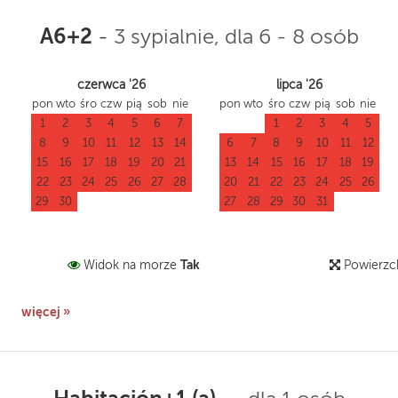
A6+2
-
3 sypialnie, dla 6 - 8 osób
czerwca '26
lipca '26
pon
wto
śro
czw
pią
sob
nie
pon
wto
śro
czw
pią
sob
nie
1
2
3
4
5
6
7
1
2
3
4
5
8
9
10
11
12
13
14
6
7
8
9
10
11
12
15
16
17
18
19
20
21
13
14
15
16
17
18
19
22
23
24
25
26
27
28
20
21
22
23
24
25
26
29
30
27
28
29
30
31
Tak
Widok na morze
Powierzc
więcej »