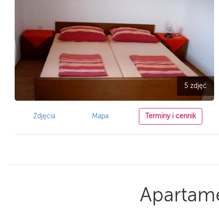
5 zdjęć
Zdjęcia
Mapa
Terminy i cennik
Apartam