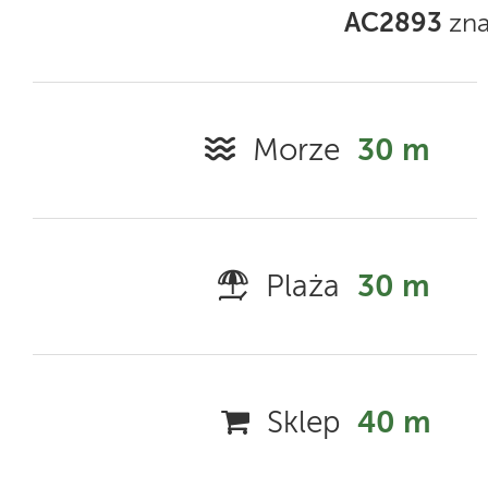
AC2893
zna
Morze
30 m
Plaża
30 m
Sklep
40 m