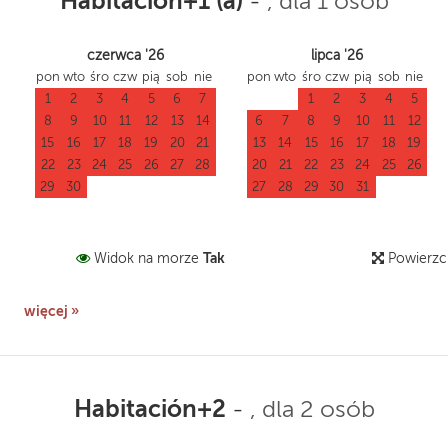
Habitación+1 (a)
-
, dla 1 osób
czerwca '26
lipca '26
pon
wto
śro
czw
pią
sob
nie
pon
wto
śro
czw
pią
sob
nie
1
2
3
4
5
6
7
1
2
3
4
5
8
9
10
11
12
13
14
6
7
8
9
10
11
12
15
16
17
18
19
20
21
13
14
15
16
17
18
19
22
23
24
25
26
27
28
20
21
22
23
24
25
26
29
30
27
28
29
30
31
Tak
Widok na morze
Powierzc
więcej »
Habitación+2
-
, dla 2 osób