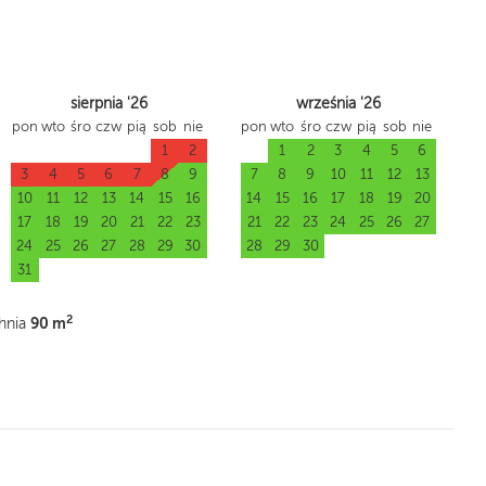
sierpnia '26
września '26
pon
wto
śro
czw
pią
sob
nie
pon
wto
śro
czw
pią
sob
nie
1
2
1
2
3
4
5
6
3
4
5
6
7
8
9
7
8
9
10
11
12
13
10
11
12
13
14
15
16
14
15
16
17
18
19
20
17
18
19
20
21
22
23
21
22
23
24
25
26
27
24
25
26
27
28
29
30
28
29
30
31
2
90 m
hnia