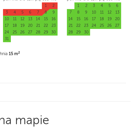
1
2
1
2
3
4
5
6
3
4
5
6
7
8
9
7
8
9
10
11
12
13
10
11
12
13
14
15
16
14
15
16
17
18
19
20
17
18
19
20
21
22
23
21
22
23
24
25
26
27
24
25
26
27
28
29
30
28
29
30
31
2
15 m
hnia
na mapie