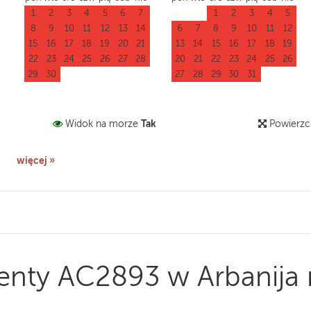
1
2
3
4
5
6
7
1
2
3
4
5
8
9
10
11
12
13
14
6
7
8
9
10
11
12
15
16
17
18
19
20
21
13
14
15
16
17
18
19
22
23
24
25
26
27
28
20
21
22
23
24
25
26
29
30
27
28
29
30
31
Tak
Widok na morze
Powierzc
więcej »
enty AC2893 w Arbanija 