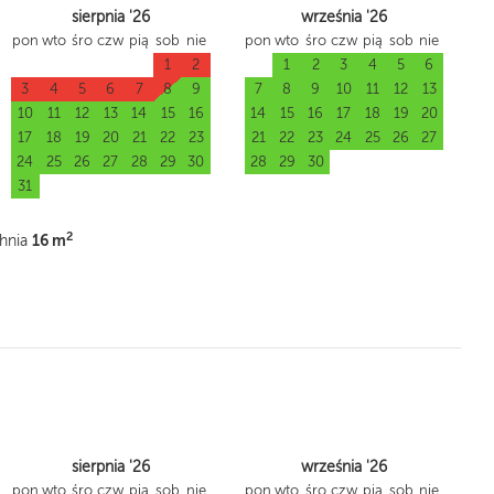
sierpnia '26
września '26
pon
wto
śro
czw
pią
sob
nie
pon
wto
śro
czw
pią
sob
nie
1
2
1
2
3
4
5
6
3
4
5
6
7
8
9
7
8
9
10
11
12
13
10
11
12
13
14
15
16
14
15
16
17
18
19
20
17
18
19
20
21
22
23
21
22
23
24
25
26
27
24
25
26
27
28
29
30
28
29
30
31
2
16 m
hnia
sierpnia '26
września '26
pon
wto
śro
czw
pią
sob
nie
pon
wto
śro
czw
pią
sob
nie