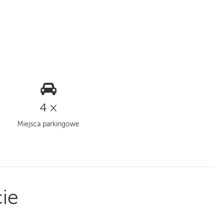
4 ×
Miejsca parkingowe
ie