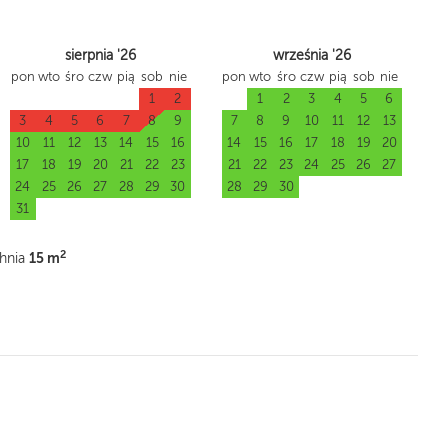
sierpnia '26
września '26
pon
wto
śro
czw
pią
sob
nie
pon
wto
śro
czw
pią
sob
nie
1
2
1
2
3
4
5
6
3
4
5
6
7
8
9
7
8
9
10
11
12
13
10
11
12
13
14
15
16
14
15
16
17
18
19
20
17
18
19
20
21
22
23
21
22
23
24
25
26
27
24
25
26
27
28
29
30
28
29
30
31
2
15 m
hnia