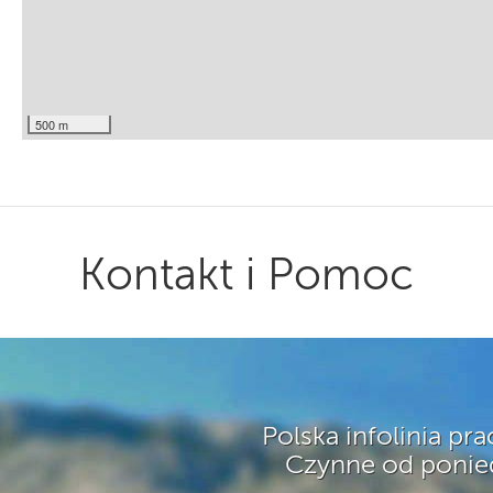
500 m
Kontakt i Pomoc
Polska infolinia pr
Czynne od ponied