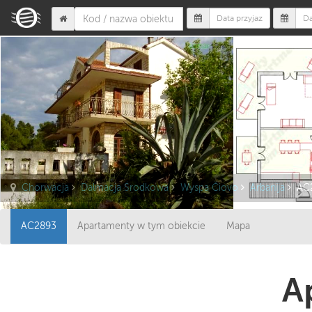
Chorwacja
Dalmacja Środkowa
Wyspa Čiovo
Arbanija
AC
AC2893
Apartamenty w tym obiekcie
Mapa
A