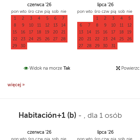
czerwca '26
lipca '26
pon
wto
śro
czw
pią
sob
nie
pon
wto
śro
czw
pią
sob
nie
1
2
3
4
5
6
7
1
2
3
4
5
8
9
10
11
12
13
14
6
7
8
9
10
11
12
15
16
17
18
19
20
21
13
14
15
16
17
18
19
22
23
24
25
26
27
28
20
21
22
23
24
25
26
29
30
27
28
29
30
31
Tak
Widok na morze
Powierzc
więcej »
Habitación+1 (b)
-
, dla 1 osób
czerwca '26
lipca '26
pon
wto
śro
czw
pią
sob
nie
pon
wto
śro
czw
pią
sob
nie