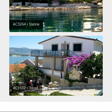
AC3264
Slatine
AC1502
Trogir