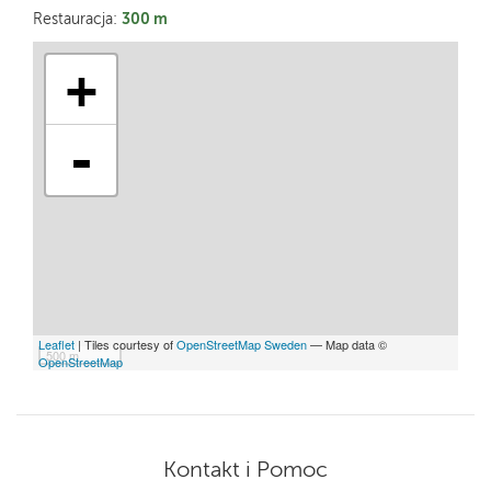
300 m
Restauracja:
+
-
Leaflet
| Tiles courtesy of
OpenStreetMap Sweden
— Map data ©
500 m
OpenStreetMap
Kontakt i Pomoc