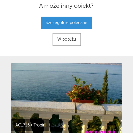
A może inny obiekt?
Szczególnie polecane
W pobliżu
AC1716
Trogir