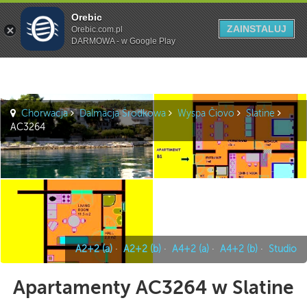
Orebic
Szukaj
ZAINSTALUJ
Orebic.com.pl
DARMOWA - w Google Play
Chorwacja
Dalmacja Środkowa
Wyspa Čiovo
Slatine
AC3264
A2+2 (a)
·
A2+2 (b)
·
A4+2 (a)
·
A4+2 (b)
·
Studio
Apartamenty AC3264 w Slatine