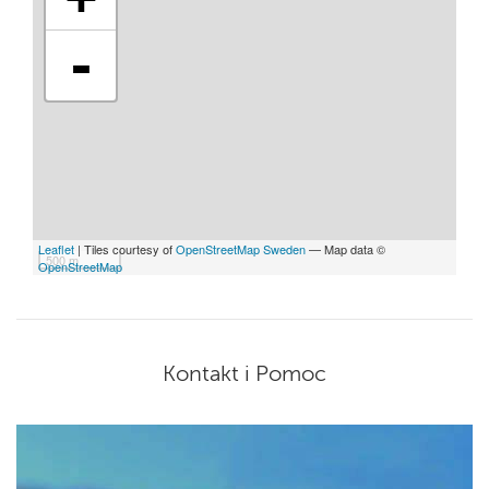
-
Leaflet
| Tiles courtesy of
OpenStreetMap Sweden
— Map data ©
500 m
OpenStreetMap
Kontakt i Pomoc