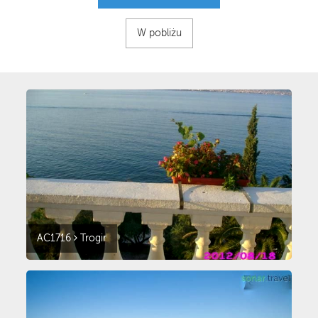
W pobliżu
AC1716
Trogir