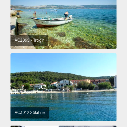
AC2095
Trogir
AC3012
Slatine