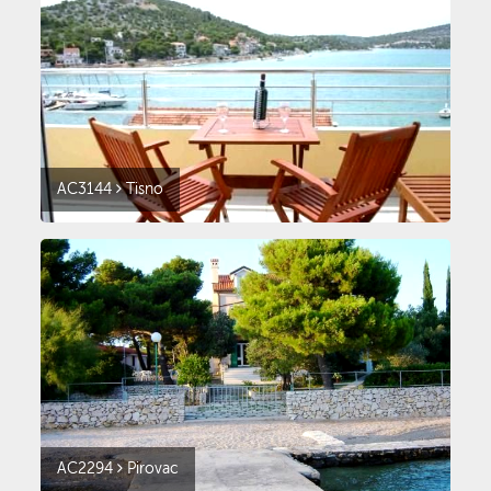
AC3144
Tisno
AC2294
Pirovac