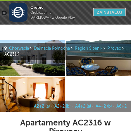
Orebic
Szukaj
ZAINSTALUJ
Orebic.com.pl
DARMOWA - w Google Play
Chorwacja
Dalmacja Północna
Region Šibenik
Pirovac
AC2316
A2+2 (a)
·
A2+2 (b)
·
A4+2 (a)
·
A4+2 (b)
·
A6+2
Apartamenty AC2316 w