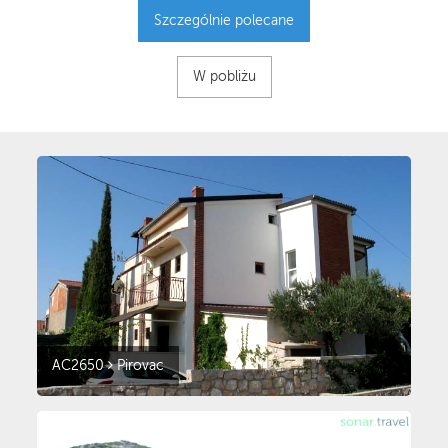
Szczególnie polecane
W pobliżu
AC2650
Pirovac