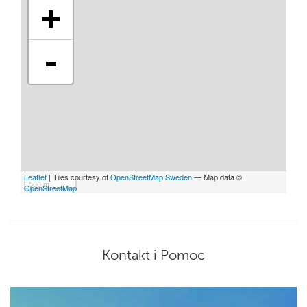
+
-
Leaflet
| Tiles courtesy of
OpenStreetMap Sweden
— Map data ©
500 m
OpenStreetMap
Kontakt i Pomoc