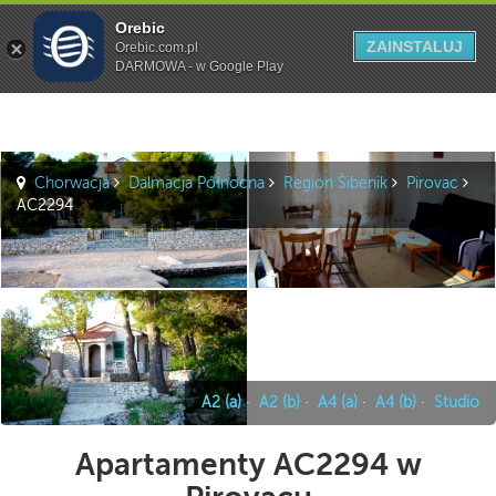
Orebic
Szukaj
ZAINSTALUJ
Orebic.com.pl
DARMOWA - w Google Play
Chorwacja
Dalmacja Północna
Region Šibenik
Pirovac
AC2294
A2 (a)
·
A2 (b)
·
A4 (a)
·
A4 (b)
·
Studio
Apartamenty AC2294 w