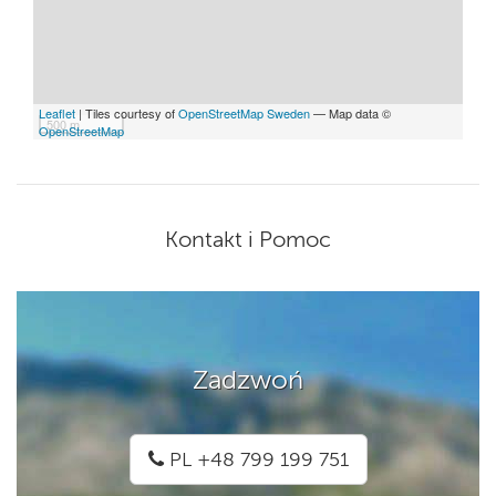
Leaflet
| Tiles courtesy of
OpenStreetMap Sweden
— Map data ©
500 m
OpenStreetMap
Kontakt i Pomoc
Zadzwoń
PL +48 799 199 751