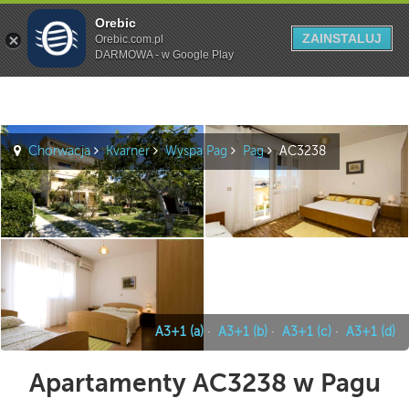
Orebic
Szukaj
ZAINSTALUJ
Orebic.com.pl
DARMOWA - w Google Play
Chorwacja
Kvarner
Wyspa Pag
Pag
AC3238
A3+1 (a)
·
A3+1 (b)
·
A3+1 (c)
·
A3+1 (d)
Apartamenty AC3238 w Pagu