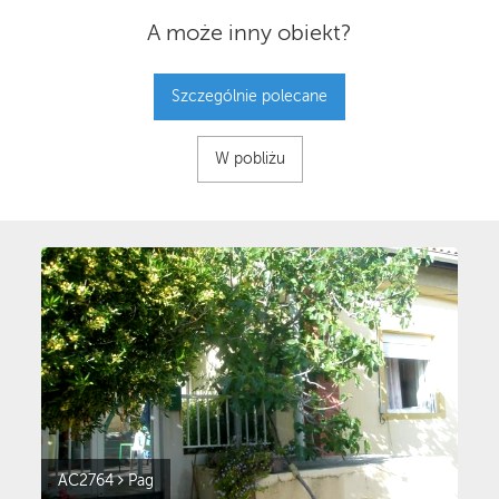
A może inny obiekt?
Szczególnie polecane
W pobliżu
AC2764
Pag