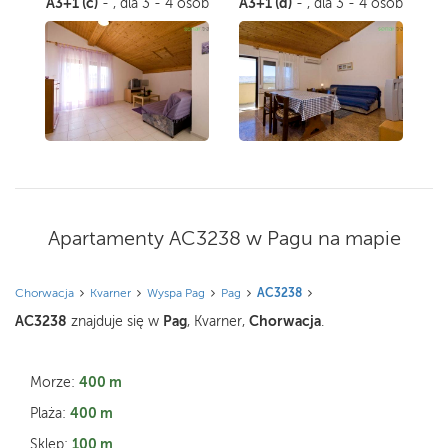
A3+1 (c)
A3+1 (d)
- , dla 3 - 4 osób
- , dla 3 - 4 osób
Apartamenty AC3238 w Pagu na mapie
Chorwacja
Kvarner
Wyspa Pag
Pag
AC3238
AC3238
Pag
Chorwacja
znajduje się w
, Kvarner,
.
400 m
Morze:
400 m
Plaża:
100 m
Sklep: