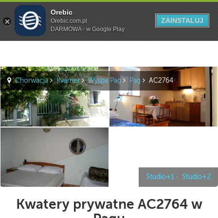
Orebic
Szukaj
ZAINSTALUJ
Orebic.com.pl
DARMOWA - w Google Play
Chorwacja
Kvarner
Wyspa Pag
Pag
AC2764
Studio+1
·
Studio+2
Kwatery prywatne AC2764 w