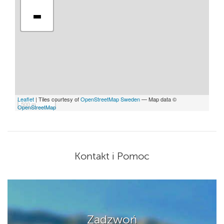
-
Leaflet
| Tiles courtesy of
OpenStreetMap Sweden
— Map data ©
500 m
OpenStreetMap
Kontakt i Pomoc
Zadzwoń