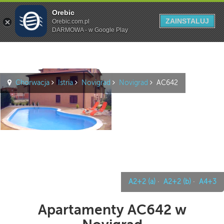
Orebic
Szukaj
ZAINSTALUJ
Orebic.com.pl
DARMOWA - w Google Play
Chorwacja
Istria
Novigrad
Novigrad
AC642
A2+2 (a)
·
A2+2 (b)
·
A4+3
Apartamenty AC642 w