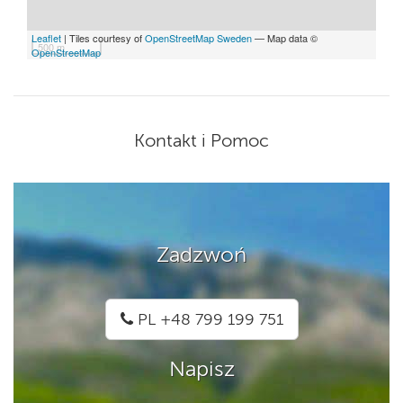
Leaflet
| Tiles courtesy of
OpenStreetMap Sweden
— Map data ©
500 m
OpenStreetMap
Kontakt i Pomoc
Zadzwoń
PL +48 799 199 751
Napisz