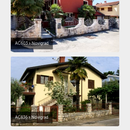
AC603
Novigrad
AC836
Novigrad