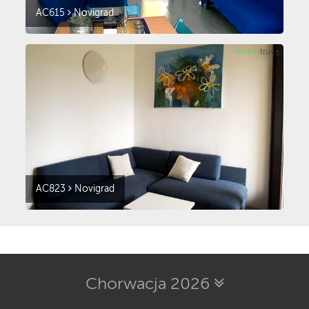
AC615
Novigrad
AC823
Novigrad
Chorwacja 2026