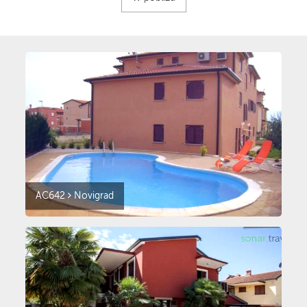
AC642
Novigrad