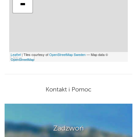
-
Leaflet
| Tiles courtesy of
OpenStreetMap Sweden
— Map data ©
500 m
OpenStreetMap
Kontakt i Pomoc
Zadzwoń