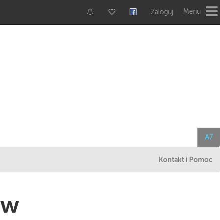
Menu
Zaloguj
A7
Kontakt i Pomoc
 w