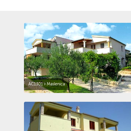
AC1301
Maslenica