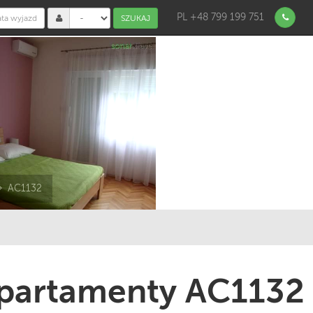
PL +48 799 199 751
SZUKAJ
AC1132
partamenty AC1132