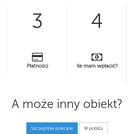
3
4
Płatności
Ile mam wpłacić?
A może inny obiekt?
Szczególnie polecane
W pobliżu