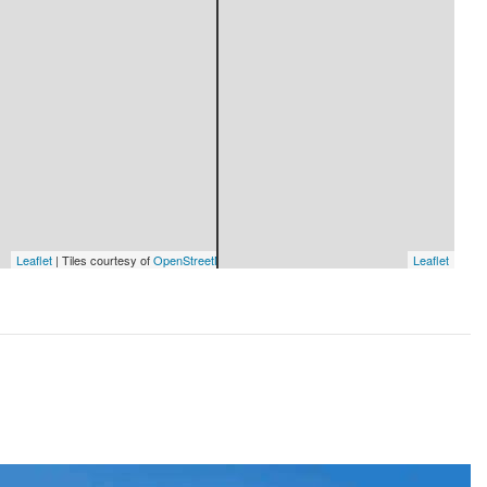
Leaflet
| Tiles courtesy of
OpenStreetMap Sweden
— Map data ©
OpenStreetMap
Leaflet