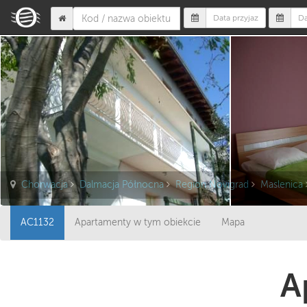
Chorwacja
Dalmacja Północna
Region Novigrad
Maslenica
AC1132
Apartamenty w tym obiekcie
Mapa
A