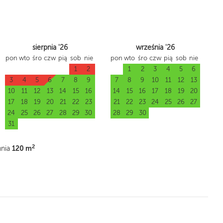
sierpnia '26
września '26
pon
wto
śro
czw
pią
sob
nie
pon
wto
śro
czw
pią
sob
nie
1
2
1
2
3
4
5
6
3
4
5
6
7
8
9
7
8
9
10
11
12
13
10
11
12
13
14
15
16
14
15
16
17
18
19
20
17
18
19
20
21
22
23
21
22
23
24
25
26
27
24
25
26
27
28
29
30
28
29
30
31
2
120 m
hnia