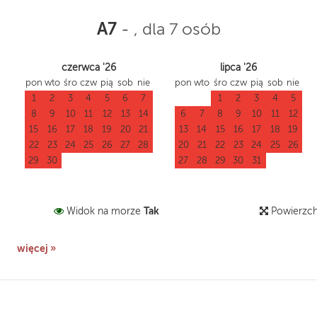
A7
-
, dla 7 osób
czerwca '26
lipca '26
pon
wto
śro
czw
pią
sob
nie
pon
wto
śro
czw
pią
sob
nie
1
2
3
4
5
6
7
1
2
3
4
5
8
9
10
11
12
13
14
6
7
8
9
10
11
12
15
16
17
18
19
20
21
13
14
15
16
17
18
19
22
23
24
25
26
27
28
20
21
22
23
24
25
26
29
30
27
28
29
30
31
Tak
Widok na morze
Powierzc
więcej »