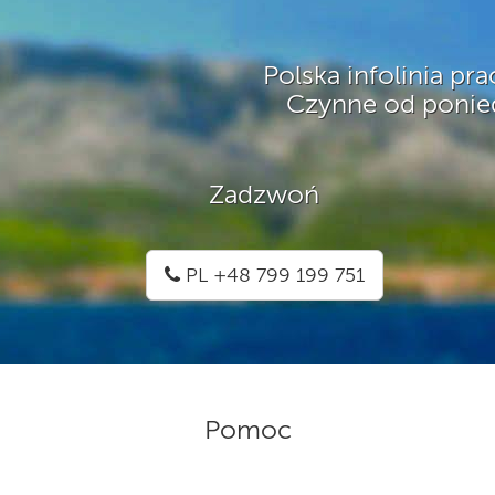
Polska infolinia pr
Czynne od ponied
Zadzwoń
PL +48 799 199 751
Pomoc