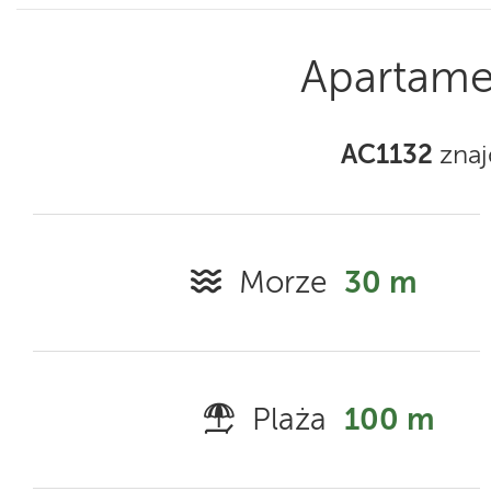
Apartame
AC1132
znaj
Morze
30 m
Plaża
100 m