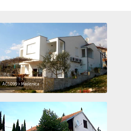
AC1099
Maslenica