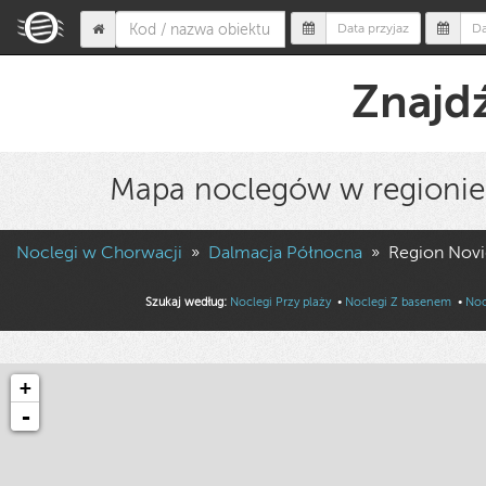
Znajdź
Mapa noclegów w regionie
Noclegi w Chorwacji
»
Dalmacja Północna
»
Region Novi
Szukaj według:
Noclegi Przy plaży
•
Noclegi Z basenem
•
Noc
+
-