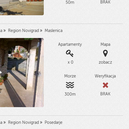
BRAK
50m
na
Region Novigrad
Maslenica
Apartamenty
Mapa
x 0
zobacz
Morze
Weryfikacja
BRAK
300m
na
Region Novigrad
Posedarje