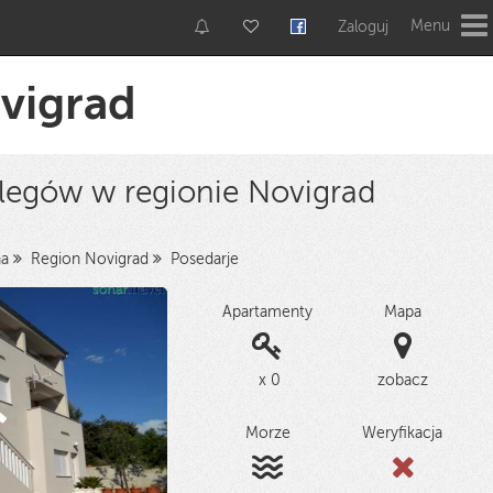
Menu
Zaloguj
ovigrad
clegów w regionie Novigrad
na
Region Novigrad
Posedarje
Apartamenty
Mapa
x 0
zobacz
Morze
Weryfikacja