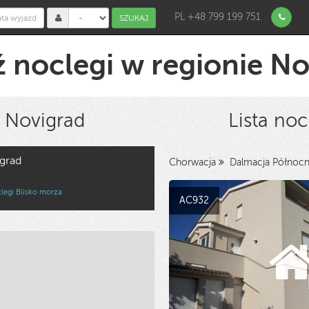
PL +48 799 199 751
SZUKAJ
 noclegi w regionie N
 Novigrad
Lista no
grad
Chorwacja
Dalmacja Północ
legi Blisko morza
AC932