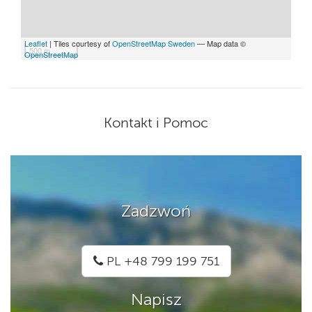
Leaflet
| Tiles courtesy of
OpenStreetMap Sweden
— Map data ©
500 m
OpenStreetMap
Kontakt i Pomoc
Zadzwoń
PL +48 799 199 751
Napisz