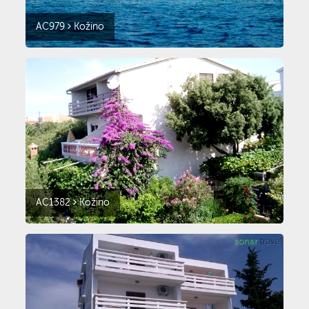
AC979
Kožino
AC1382
Kožino