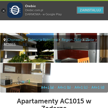
Orebic
Szukaj
ZAINSTALUJ
Orebic.com.pl
DARMOWA - w Google Play
Chorwacja
Dalmacja Północna
Region Zadar
Zadar
AC1015
A4+1 (a)
·
A4+1 (b)
·
A4+1 (c)
·
A4+1 (d)
Apartamenty AC1015 w