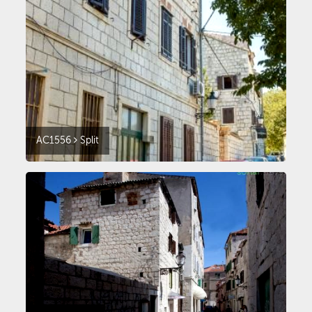
AC1556
Split