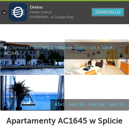
Orebic
Szukaj
ZAINSTALUJ
Orebic.com.pl
DARMOWA - w Google Play
Chorwacja
Dalmacja Środkowa
Region Split
Split
AC1645
A3+1
·
A4+1 (a)
·
A4+1 (b)
·
A4+1 (c)
Apartamenty AC1645 w Splicie