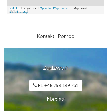
Leaflet
| Tiles courtesy of
OpenStreetMap Sweden
— Map data ©
500 m
OpenStreetMap
Kontakt i Pomoc
Zadzwoń
PL +48 799 199 751
Napisz