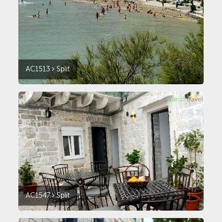
AC1513
Split
AC1547
Split