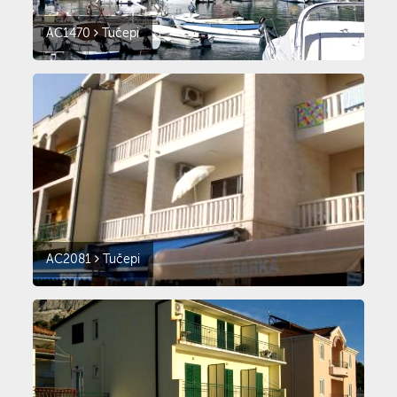
AC1470
Tučepi
AC2081
Tučepi