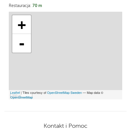
70 m
Restauracja:
+
-
Leaflet
| Tiles courtesy of
OpenStreetMap Sweden
— Map data ©
500 m
OpenStreetMap
Kontakt i Pomoc