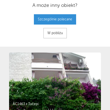
A może inny obiekt?
Szczególnie polecane
W pobliżu
AC1463
Tučepi