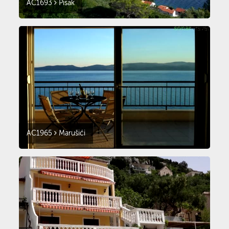
AC1693
Pisak
AC1965
Marušići