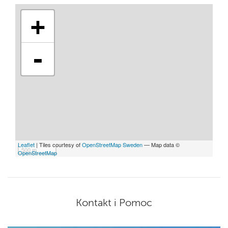
+
-
Leaflet
| Tiles courtesy of
OpenStreetMap Sweden
— Map data ©
500 m
OpenStreetMap
Kontakt i Pomoc