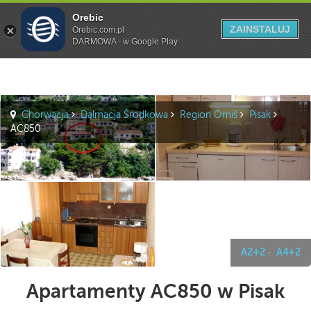
Orebic
Szukaj
ZAINSTALUJ
Orebic.com.pl
DARMOWA - w Google Play
Chorwacja
Dalmacja Środkowa
Region Omiš
Pisak
AC850
A2+2
·
A4+2
Apartamenty AC850 w Pisak