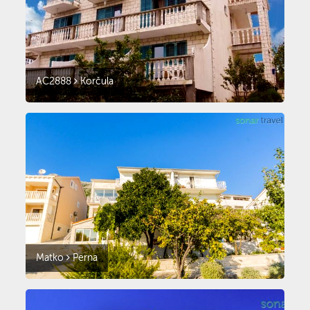
AC2888
Korčula
Matko
Perna