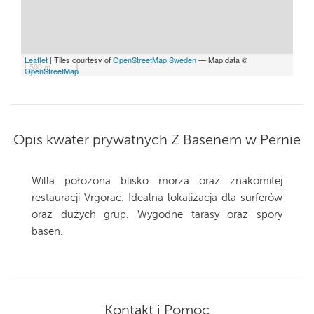
Leaflet
| Tiles courtesy of
OpenStreetMap Sweden
— Map data ©
500 m
OpenStreetMap
Opis kwater prywatnych Z Basenem w Pernie
Willa położona blisko morza oraz znakomitej
restauracji Vrgorac. Idealna lokalizacja dla surferów
oraz dużych grup. Wygodne tarasy oraz spory
basen.
Kontakt i Pomoc