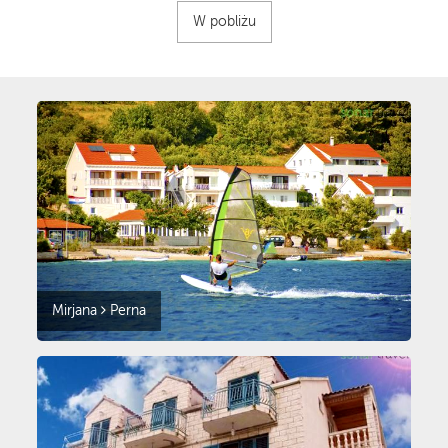
W pobliżu
Mirjana
Perna