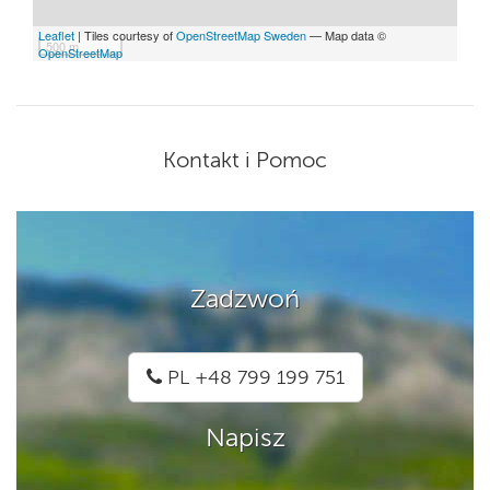
Leaflet
| Tiles courtesy of
OpenStreetMap Sweden
— Map data ©
500 m
OpenStreetMap
Kontakt i Pomoc
Zadzwoń
PL +48 799 199 751
Napisz