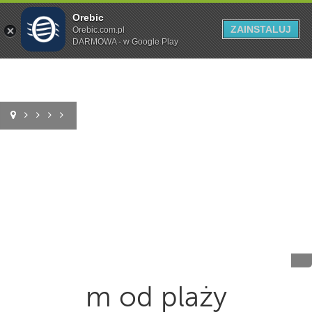
Orebic
Szukaj
ZAINSTALUJ
Orebic.com.pl
DARMOWA - w Google Play
m od plaży