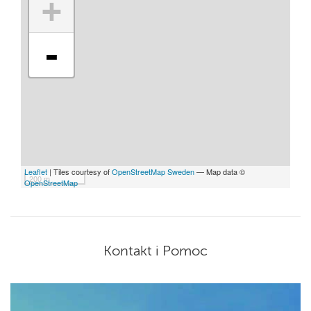
+
-
Leaflet
| Tiles courtesy of
OpenStreetMap Sweden
— Map data ©
200 m
OpenStreetMap
Kontakt i Pomoc