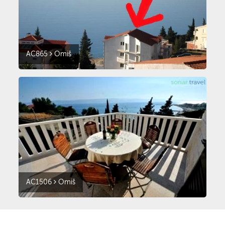
AC865
Omiš
AC1506
Omiš