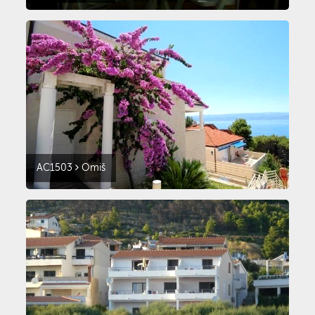
AC1503
Omiš