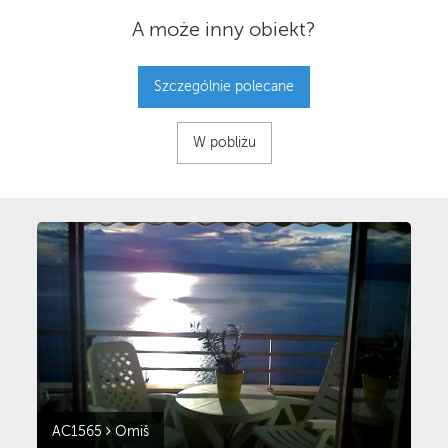
A może inny obiekt?
Szczególnie polecane
W pobliżu
AC1565
Omiš