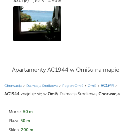
A3+1 (c)
- , dla 3 - 4 osób
Apartamenty AC1944 w Omišu na mapie
Chorwacja
Dalmacja Środkowa
Region Omiš
Omiš
AC1944
AC1944
Omiš
Chorwacja
znajduje się w
, Dalmacja Środkowa,
.
50 m
Morze:
50 m
Plaża:
200 m
Sklep: