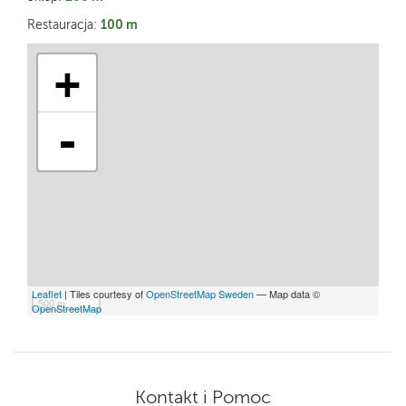
100 m
Restauracja:
+
-
Leaflet
| Tiles courtesy of
OpenStreetMap Sweden
— Map data ©
500 m
OpenStreetMap
Kontakt i Pomoc