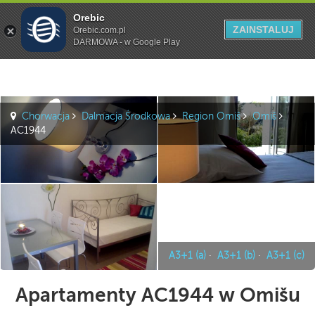
Orebic
Szukaj
ZAINSTALUJ
Orebic.com.pl
DARMOWA - w Google Play
Chorwacja
Dalmacja Środkowa
Region Omiš
Omiš
AC1944
A3+1 (a)
·
A3+1 (b)
·
A3+1 (c)
Apartamenty AC1944 w Omišu