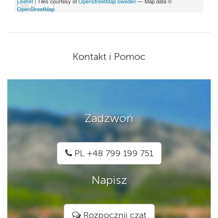
Leaflet
| Tiles courtesy of
OpenStreetMap Sweden
— Map data ©
500 m
OpenStreetMap
Kontakt i Pomoc
Zadzwoń
PL +48 799 199 751
Napisz
Rozpocznij czat