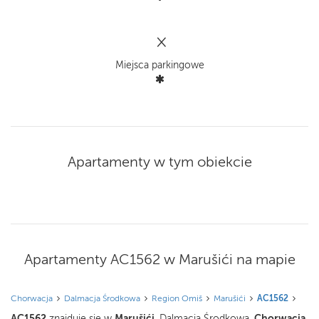
×
Miejsca parkingowe
Apartamenty w tym obiekcie
Apartamenty AC1562 w Marušići na mapie
Chorwacja
Dalmacja Środkowa
Region Omiš
Marušići
AC1562
AC1562
Marušići
Chorwacja
znajduje się w
, Dalmacja Środkowa,
.