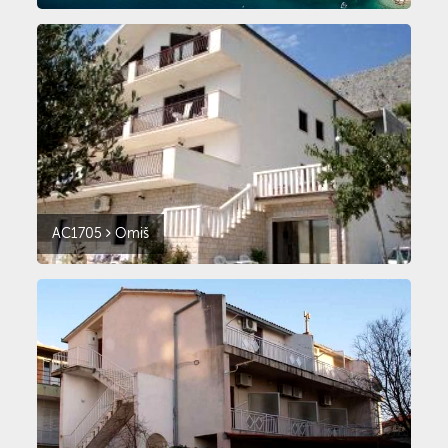
AC1705
Omiš