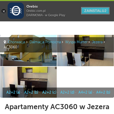
Orebic
Szukaj
ZAINSTALUJ
Orebic.com.pl
DARMOWA - w Google Play
Chorwacja
Dalmacja Północna
Wyspa Murter
Jezera
AC3060
A2+2 (a)
·
A2+2 (b)
·
A2+2 (c)
·
A2+2 (d)
·
A4+2 (a)
·
A4+2 (b)
Apartamenty AC3060 w Jezera