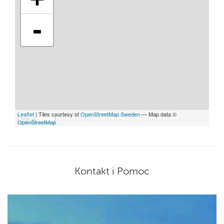
-
Leaflet
| Tiles courtesy of
OpenStreetMap Sweden
— Map data ©
500 m
OpenStreetMap
Kontakt i Pomoc