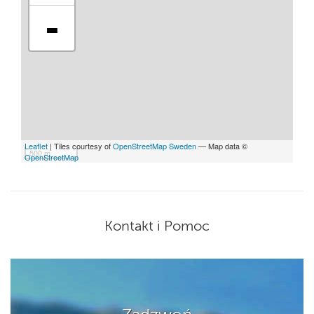
-
Leaflet
| Tiles courtesy of
OpenStreetMap Sweden
— Map data ©
500 m
OpenStreetMap
Kontakt i Pomoc