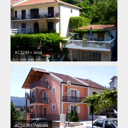
AC3249
Jelsa
AC3038
Vrboska