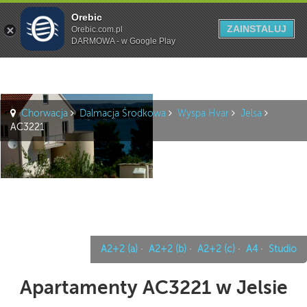
Orebic
Szukaj
ZAINSTALUJ
Orebic.com.pl
DARMOWA - w Google Play
Chorwacja
Dalmacja Środkowa
Wyspa Hvar
Jelsa
AC3221
A2+2 (a)
·
A2+2 (b)
·
A2+2 (c)
·
A4
·
Studio
Apartamenty AC3221 w Jelsie