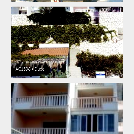
AC1598
Duće