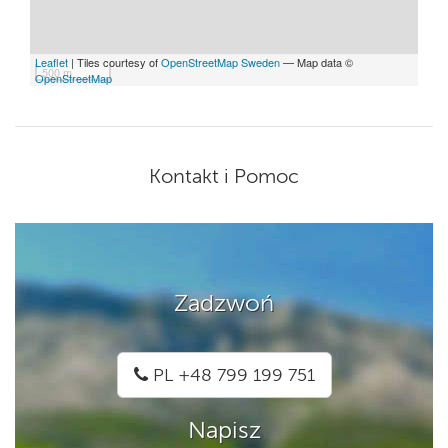
Leaflet
| Tiles courtesy of
OpenStreetMap Sweden
— Map data ©
500 m
OpenStreetMap
Kontakt i Pomoc
Zadzwoń
PL +48 799 199 751
Napisz