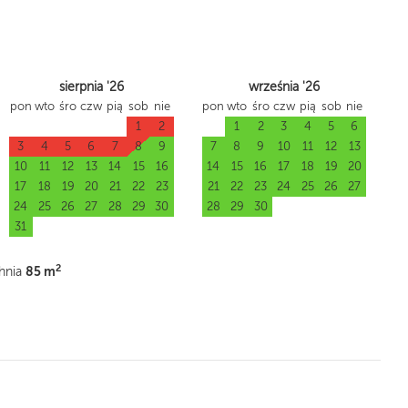
sierpnia '26
września '26
pon
wto
śro
czw
pią
sob
nie
pon
wto
śro
czw
pią
sob
nie
1
2
1
2
3
4
5
6
3
4
5
6
7
8
9
7
8
9
10
11
12
13
10
11
12
13
14
15
16
14
15
16
17
18
19
20
17
18
19
20
21
22
23
21
22
23
24
25
26
27
24
25
26
27
28
29
30
28
29
30
31
2
85 m
hnia