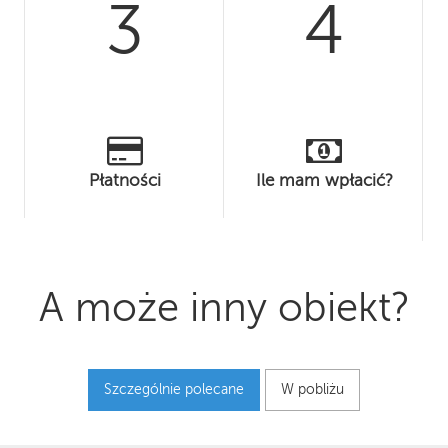
3
4
Płatności
Ile mam wpłacić?
A może inny obiekt?
Szczególnie polecane
W pobliżu