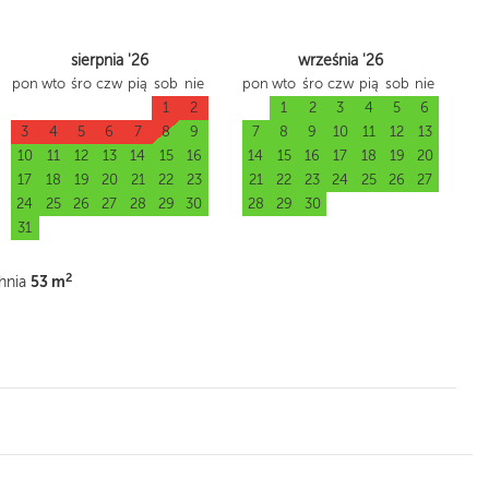
sierpnia '26
września '26
pon
wto
śro
czw
pią
sob
nie
pon
wto
śro
czw
pią
sob
nie
1
2
1
2
3
4
5
6
3
4
5
6
7
8
9
7
8
9
10
11
12
13
10
11
12
13
14
15
16
14
15
16
17
18
19
20
17
18
19
20
21
22
23
21
22
23
24
25
26
27
24
25
26
27
28
29
30
28
29
30
31
2
53 m
hnia