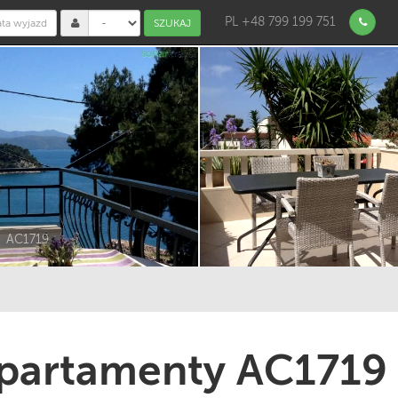
PL +48 799 199 751
SZUKAJ
AC1719
partamenty AC1719