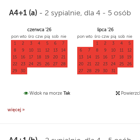
A4+1 (a)
-
2 sypialnie, dla 4 - 5 osób
czerwca '26
lipca '26
pon
wto
śro
czw
pią
sob
nie
pon
wto
śro
czw
pią
sob
nie
1
2
3
4
5
6
7
1
2
3
4
5
8
9
10
11
12
13
14
6
7
8
9
10
11
12
15
16
17
18
19
20
21
13
14
15
16
17
18
19
22
23
24
25
26
27
28
20
21
22
23
24
25
26
29
30
27
28
29
30
31
Tak
Widok na morze
Powierzc
więcej »