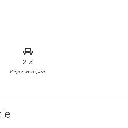
2 ×
Miejsca parkingowe
ie