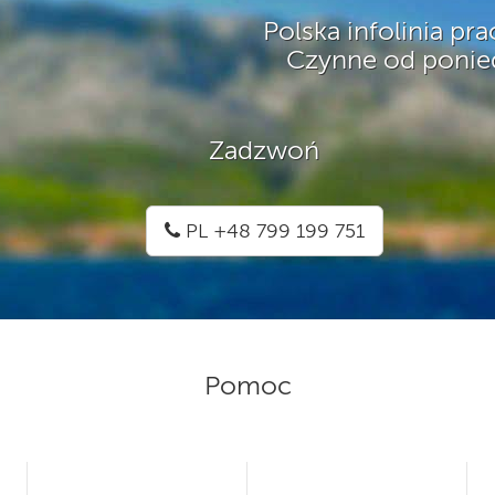
Polska infolinia pr
Czynne od ponied
Zadzwoń
PL +48 799 199 751
Pomoc