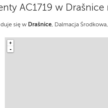
nty AC1719 w Drašnice
Drašnice
duje się w
, Dalmacja Środkowa
+
-