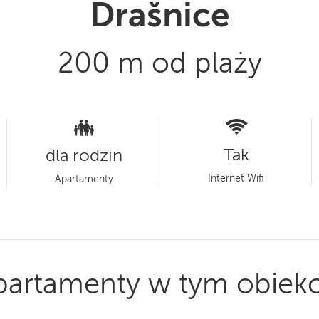
Drašnice
200 m od plaży
Tak
dla rodzin
Internet Wifi
Apartamenty
partamenty w tym obiekc