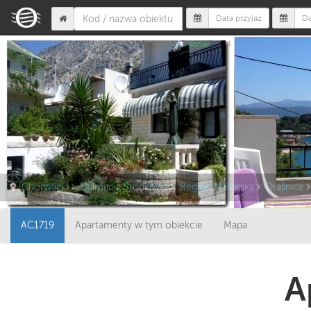
Chorwacja
Dalmacja Środkowa
Region Makarska
Drašnice
AC1719
Apartamenty w tym obiekcie
Mapa
A