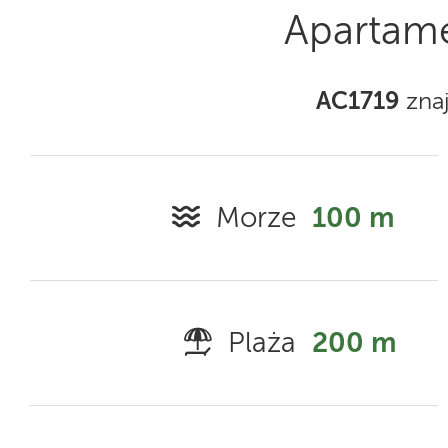
Apartame
AC1719
znaj
Morze
100 m
Plaża
200 m