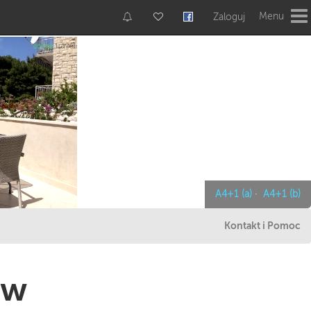
Menu
Zaloguj
A4+1 (a)
·
A4+1 (b)
Kontakt i Pomoc
 w