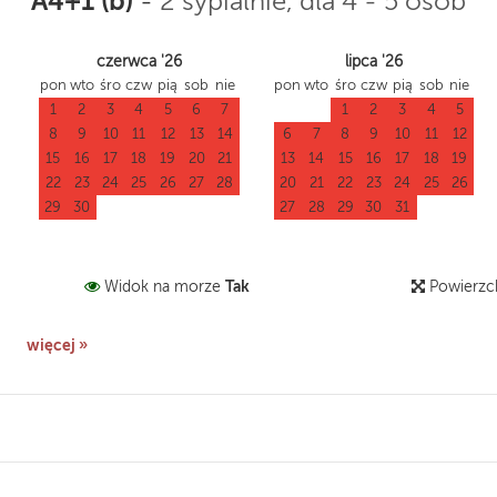
A4+1 (b)
-
2 sypialnie, dla 4 - 5 osób
czerwca '26
lipca '26
pon
wto
śro
czw
pią
sob
nie
pon
wto
śro
czw
pią
sob
nie
1
2
3
4
5
6
7
1
2
3
4
5
8
9
10
11
12
13
14
6
7
8
9
10
11
12
15
16
17
18
19
20
21
13
14
15
16
17
18
19
22
23
24
25
26
27
28
20
21
22
23
24
25
26
29
30
27
28
29
30
31
Tak
Widok na morze
Powierzc
więcej »