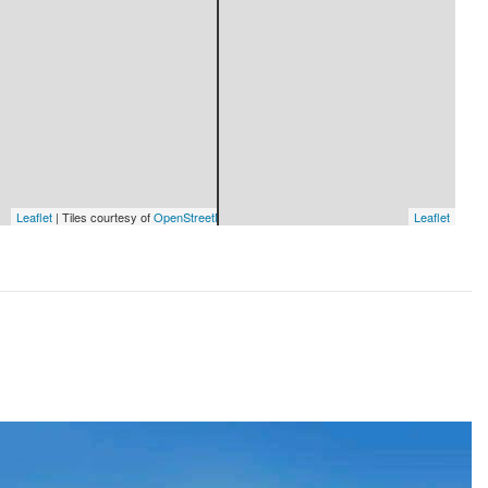
Leaflet
| Tiles courtesy of
OpenStreetMap Sweden
— Map data ©
OpenStreetMap
Leaflet