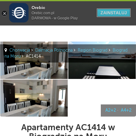
Orebic
Szukaj
ZAINSTALUJ
Orebic.com.pl
DARMOWA - w Google Play
Chorwacja
Dalmacja Północna
Region Biograd
Biograd
na Moru
AC1414
A2+2
·
A4+2
Apartamenty AC1414 w