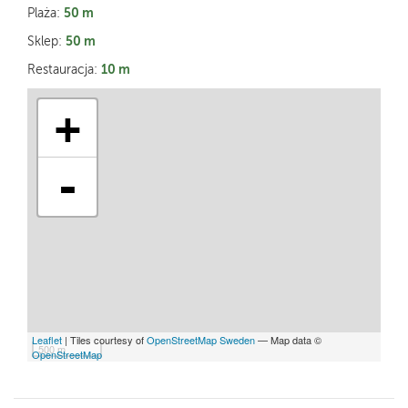
50 m
Plaża:
50 m
Sklep:
10 m
Restauracja:
+
-
Leaflet
| Tiles courtesy of
OpenStreetMap Sweden
— Map data ©
500 m
OpenStreetMap