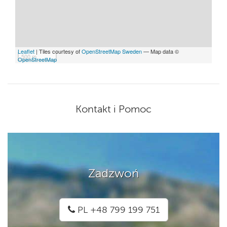
Leaflet
| Tiles courtesy of
OpenStreetMap Sweden
— Map data ©
500 m
OpenStreetMap
Kontakt i Pomoc
Zadzwoń
PL +48 799 199 751