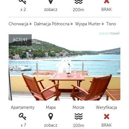
x 2
zobacz
BRAK
200m
Chorwacja
Dalmacja Północna
Wyspa Murter
Tisno
AC3144
Apartamenty
Mapa
Morze
Weryfikacja
x 7
zobacz
BRAK
100m