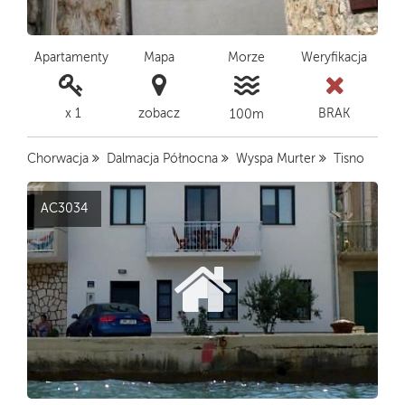
Apartamenty
Mapa
Morze
Weryfikacja
x 1
zobacz
BRAK
100m
Chorwacja
Dalmacja Północna
Wyspa Murter
Tisno
AC3034