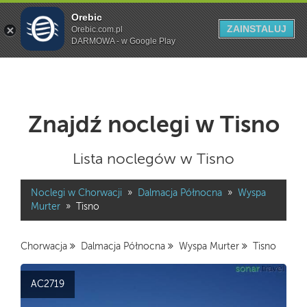
Orebic
Szukaj
ZAINSTALUJ
Orebic.com.pl
DARMOWA - w Google Play
Znajdź noclegi w Tisno
Lista noclegów w Tisno
Noclegi w Chorwacji
»
Dalmacja Północna
»
Wyspa
Murter
»
Tisno
Chorwacja
Dalmacja Północna
Wyspa Murter
Tisno
AC2719