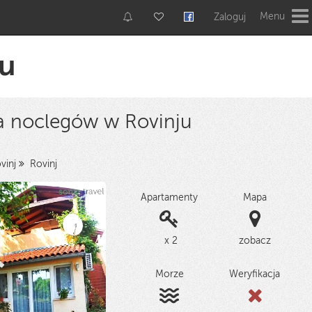
Menu
Zaloguj
ju
ta noclegów w Rovinju
vinj
Rovinj
Apartamenty
Mapa
x 2
zobacz
Morze
Weryfikacja