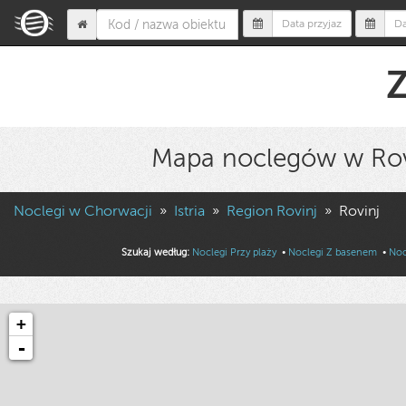
Z
Mapa noclegów w Rov
Noclegi w Chorwacji
»
Istria
»
Region Rovinj
»
Rovinj
Szukaj według:
Noclegi Przy plaży
•
Noclegi Z basenem
•
Noc
+
-