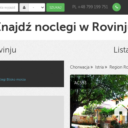
PL +48 799 199 751
SZUKAJ
najdź noclegi w Rovin
inju
Lis
Chorwacja
Istria
Region Ro
legi Blisko morza
AC553