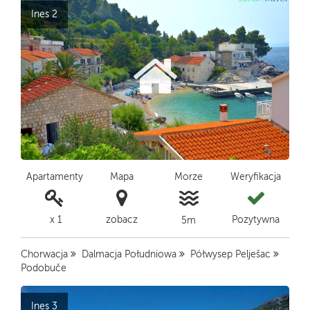
Ines 2
Apartamenty
Mapa
Morze
Weryfikacja
x 1
zobacz
Pozytywna
5m
Chorwacja
Dalmacja Południowa
Półwysep Pelješac
Podobuče
Ines 3