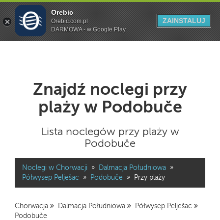
Orebic
Szukaj
ZAINSTALUJ
Orebic.com.pl
DARMOWA - w Google Play
Znajdź noclegi przy
plaży w Podobuče
Lista noclegów przy plaży w
Podobuče
Noclegi w Chorwacji
»
Dalmacja Południowa
»
Półwysep Pelješac
»
Podobuče
»
Przy plaży
Chorwacja
Dalmacja Południowa
Półwysep Pelješac
Podobuče