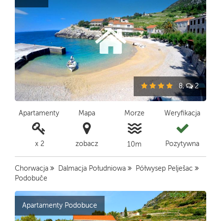
8,
2
Apartamenty
Mapa
Morze
Weryfikacja
x 2
zobacz
Pozytywna
10m
Chorwacja
Dalmacja Południowa
Półwysep Pelješac
Podobuče
Apartamenty Podobuce