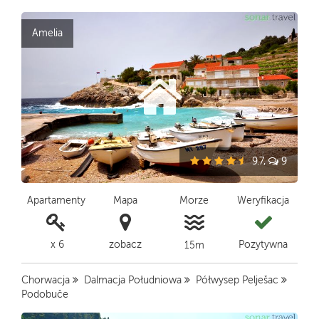
Amelia
9.7,
9
Apartamenty
Mapa
Morze
Weryfikacja
x 6
zobacz
Pozytywna
15m
Chorwacja
Dalmacja Południowa
Półwysep Pelješac
Podobuče